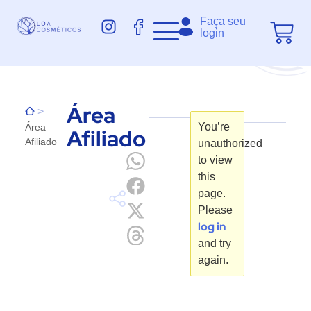
Faça seu
login
Área
>
You’re
Área
Afiliado
Afiliado
unauthorized
to view
this
page.
Please
log in
and try
again.