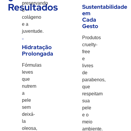
preservando
Resultados
Sustentabilidade
o
em
colágeno
Cada
e a
Gesto
juventude.
Produtos
cruelty-
Hidratação
free
Prolongada
e
Fórmulas
livres
leves
de
que
parabenos,
nutrem
que
a
respeitam
pele
sua
sem
pele
deixá-
e o
la
meio
oleosa,
ambiente.