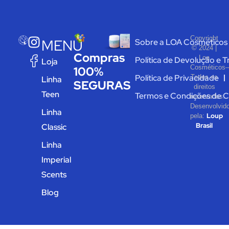
Copyright
MENU
Sobre a LOA Cosméticos
© 2024 |
Compras
Loa
Política de Devolução e 
Loja
Cosméticos
100%
Política de Privacidade
Todos os
Linha
SEGURAS
direitos
Teen
Termos e Condições de 
reservados.
Desenvolvid
Linha
Loup
pela:
Brasil
Classic
Linha
Imperial
Scents
Blog