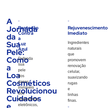
A
Jornada
Proteção
Rejuvenescimento
Contra
Imediato
da
a
Sua
Ingredientes
Luz
Azul
naturais
Pele:
que
Como
Defenda
promovem
sua
a
renovação
pele
celular,
Loa
dos
suavizando
Cosméticos
danos
rugas
invisíveis
Revolucionou
e
dos
linhas
Cuidados
dispositivos
finas.
e
eletrônicos,