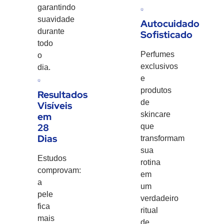
garantindo
suavidade
Autocuidado
durante
Sofisticado
todo
Perfumes
o
exclusivos
dia.
e
produtos
Resultados
de
Visíveis
skincare
em
28
que
Dias
transformam
sua
Estudos
rotina
comprovam:
em
a
um
pele
verdadeiro
fica
ritual
mais
de