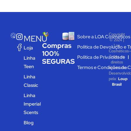
Copyright
MENU
Sobre a LOA Cosméticos
© 2024 |
Compras
Loa
Política de Devolução e 
Loja
Cosméticos
100%
Política de Privacidade
Todos os
Linha
SEGURAS
direitos
Teen
Termos e Condições de 
reservados.
Desenvolvid
Linha
Loup
pela:
Brasil
Classic
Linha
Imperial
Scents
Blog