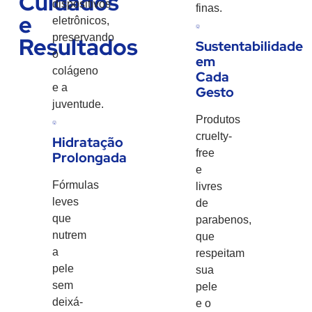
Cuidados
dispositivos
finas.
e
eletrônicos,
preservando
Resultados
Sustentabilidade
o
em
colágeno
Cada
e a
Gesto
juventude.
Produtos
cruelty-
Hidratação
free
Prolongada
e
Fórmulas
livres
leves
de
que
parabenos,
nutrem
que
a
respeitam
pele
sua
sem
pele
deixá-
e o