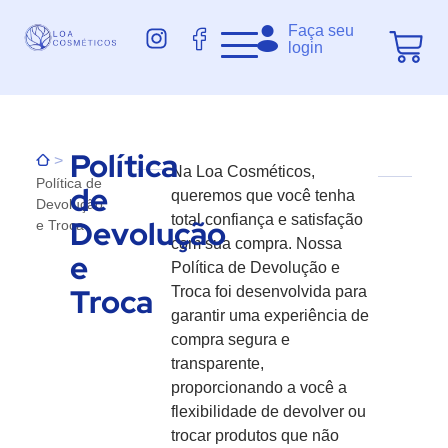
Faça seu
login
Política
>
Na Loa Cosméticos,
Política de
de
queremos que você tenha
Devolução
total confiança e satisfação
Devolução
e Troca
com sua compra. Nossa
e
Política de Devolução e
Troca
Troca foi desenvolvida para
garantir uma experiência de
compra segura e
transparente,
proporcionando a você a
flexibilidade de devolver ou
trocar produtos que não