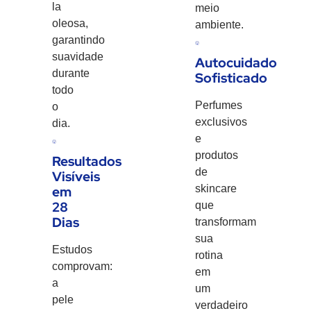
la
meio
oleosa,
ambiente.
garantindo
suavidade
Autocuidado
durante
Sofisticado
todo
Perfumes
o
exclusivos
dia.
e
produtos
Resultados
de
Visíveis
skincare
em
28
que
Dias
transformam
sua
Estudos
rotina
comprovam:
em
a
um
pele
verdadeiro