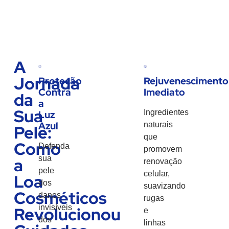
A
Jornada
Proteção
Rejuvenescimento
Contra
Imediato
da
a
Sua
Ingredientes
Luz
Azul
naturais
Pele:
que
Como
Defenda
promovem
sua
a
renovação
pele
celular,
Loa
dos
suavizando
Cosméticos
danos
rugas
invisíveis
Revolucionou
e
dos
linhas