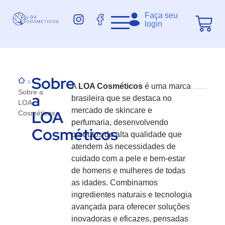
Faça seu
login
Sobre
>
A
LOA Cosméticos
é uma marca
Sobre a
a
brasileira que se destaca no
LOA
mercado de skincare e
LOA
Cosméticos
perfumaria, desenvolvendo
Cosméticos
produtos de alta qualidade que
atendem às necessidades de
cuidado com a pele e bem-estar
de homens e mulheres de todas
as idades. Combinamos
ingredientes naturais e tecnologia
avançada para oferecer soluções
inovadoras e eficazes, pensadas