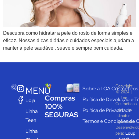
Descubra como hidratar a pele do rosto de forma simples e
eficaz. Nossas dicas diárias e cuidados especiais ajudam a
manter a pele saudável, suave e sempre bem cuidada.
Copyright
MENU
Sobre a LOA Cosméticos
© 2024 |
Compras
Loa
Política de Devolução e T
Loja
Cosméticos–
100%
Política de Privacidade
Todos os
Linha
SEGURAS
direitos
Teen
Termos e Condições de 
reservados.
Desenvolvid
Linha
Loup
pela: