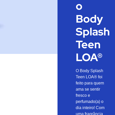
o
Body
Splash
Teen
LOA®
O Body Splash
Teen LOA® foi
feito para quem
ama se sentir
fresco e
perfumado(a) o
dia inteiro! Com
uma fragrância