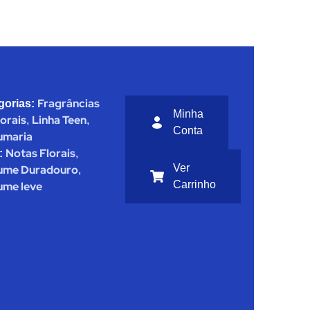
Fragrâncias
gorias:
Minha
orais
Linha Teen
,
,
Conta
umaria
Notas Florais
:
,
Ver
ume Duradouro
,
Carrinho
ume leve