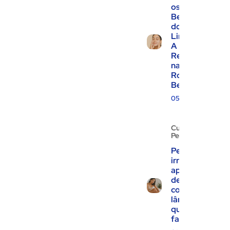
os
Benefícios
do Gel de
Limpeza:
A
Revolução
na Sua
Rotina de
Beleza!
05.08.2025
Cuidados
Pessoais
Pele
irritada
após
depilação
com
lâmina: o
que
fazer?