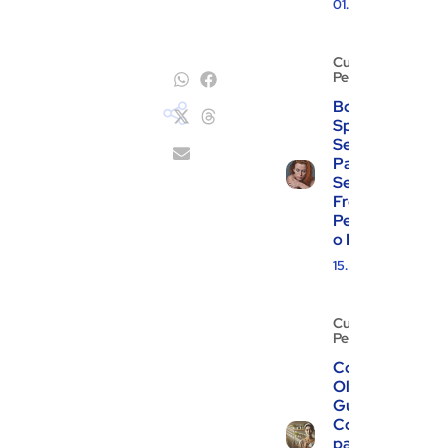
01.08.2025
Cuidados
Pessoais
Body
Splash: O
Segredo
Para Se
Sentir
Fresca e
Perfumada
o Dia Todo
15.07.2025
Cuidados
Pessoais
Controle de
Oleosidade:
Guia
Completo
para uma