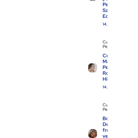
Pele
Saudável e
Equilibrada
14.11.2024
Cuidados
Pessoais
Como
Manter a
Pele do
Rosto
Hidratada
14.11.2024
Cuidados
Pessoais
Body Splash:
Descubra o
frescor e a
versatilidade