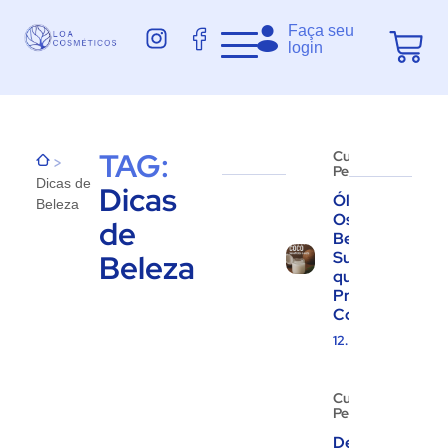
Faça seu
login
TAG:
Cuidados
>
Pessoais
Dicas de
Dicas
Óleo de Coco:
Beleza
Os 10
de
Benefícios
Beleza
Surpreendente
que Você
Precisa
Conhecer!
12.08.2025
Cuidados
Pessoais
Descubra