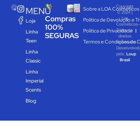
Copyright
MENU
Sobre a LOA Cosméticos
© 2024 |
Compras
Loa
Política de Devolução e T
Loja
Cosméticos–
100%
Política de Privacidade
Todos os
Linha
SEGURAS
direitos
Teen
Termos e Condições de 
reservados.
Desenvolvid
Linha
Loup
pela:
Brasil
Classic
Linha
Imperial
Scents
Blog