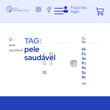
Faça seu
login
TAG:
Cuidados
>
Pessoais
pele
pele
Hidratação
saudável
Facial: O
saudável
Segredo
Para uma
Pele
Saudável e
Radiante
24.07.2025