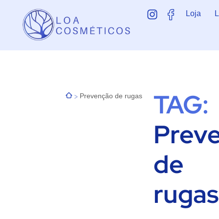
Loja
L
TAG:
>
Prevenção de rugas
Prev
de
rugas