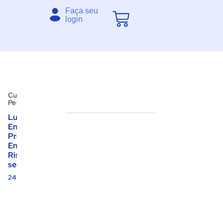
Faça seu
login
Cuidados
Pessoais
Luz Azul e
Envelhecimento
Precoce:
Entenda os
Riscos e Como
se Proteger
24.04.2025