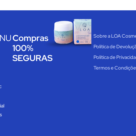
NU
Compras
Sobre a LOA Cosmé
100%
Política de Devoluç
SEGURAS
Política de Privacid
Termos e Condiçõ
c
al
s