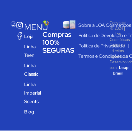
Copyright
MENU
Sobre a LOA Cosméticos
© 2024 |
Compras
Loa
Política de Devolução e T
Loja
Cosméticos–
100%
Política de Privacidade
Todos os
Linha
SEGURAS
direitos
Teen
Termos e Condições de 
reservados.
Desenvolvid
Linha
Loup
pela:
Brasil
Classic
Linha
Imperial
Scents
Blog