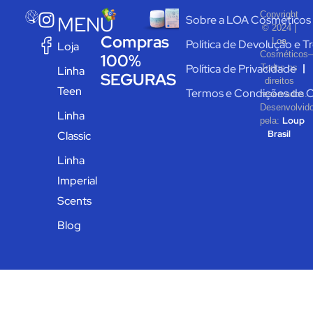
Copyright
MENU
Sobre a LOA Cosméticos
© 2024 |
Compras
Loa
Política de Devolução e T
Loja
Cosméticos–
100%
Política de Privacidade
Todos os
Linha
SEGURAS
direitos
Teen
Termos e Condições de 
reservados.
Desenvolvid
Linha
Loup
pela:
Brasil
Classic
Linha
Imperial
Scents
Blog