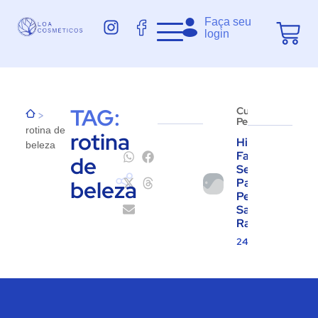
Faça seu
login
TAG:
Cuidados
>
Pessoais
rotina de
rotina
Hidratação
beleza
Facial: O
de
Segredo
beleza
Para uma
Pele
Saudável e
Radiante
24.07.2025