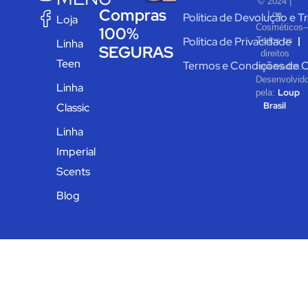
© 2024 |
Compras
Loa
Política de Devolução e T
Loja
Cosméticos–
100%
Política de Privacidade
Todos os
Linha
SEGURAS
direitos
Teen
Termos e Condições de 
reservados.
Desenvolvid
Linha
Loup
pela:
Brasil
Classic
Linha
Imperial
Scents
Blog