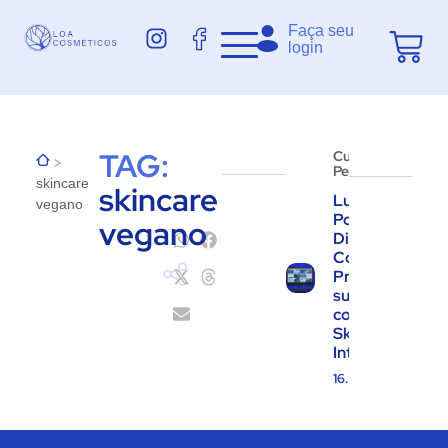
Faça seu
login
TAG:
Cuidados
>
Pessoais
skincare
skincare
Luz Azul e
vegano
Poluição
vegano
Digital:
Como
Proteger
sua Pele
com
Skincare
Inteligente
16.06.2025