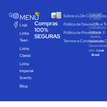
Copyright
MENU
Sobre a LOA Cosméticos
© 2024 |
Compras
Loa
Política de Devolução e T
Loja
Cosméticos–
100%
Política de Privacidade
Todos os
Linha
SEGURAS
direitos
Teen
Termos e Condições de 
reservados.
Desenvolvid
Linha
Loup
pela:
Brasil
Classic
Linha
Imperial
Scents
Blog