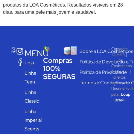
produtos da LOA Cosméticos. Resultados visíveis em 28
dias, para uma pele mais jovem e saudável.
Copyright
MENU
Sobre a LOA Cosméticos
© 2024 |
Compras
Loa
Política de Devolução e T
Loja
Cosméticos–
100%
Política de Privacidade
Todos os
Linha
SEGURAS
direitos
Teen
Termos e Condições de 
reservados.
Desenvolvid
Linha
Loup
pela:
Brasil
Classic
Linha
Imperial
Scents