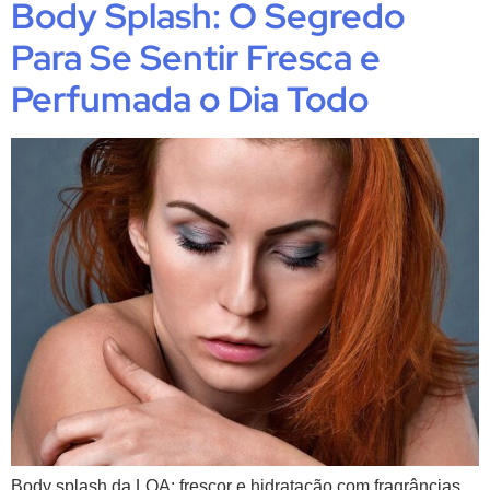
Body Splash: O Segredo
Para Se Sentir Fresca e
Perfumada o Dia Todo
Body splash da LOA: frescor e hidratação com fragrâncias