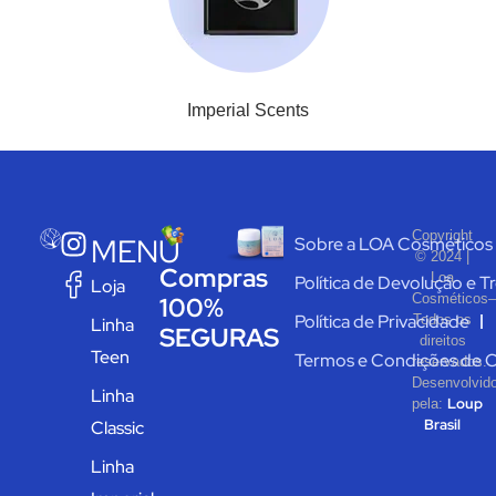
Imperial Scents
Copyright
MENU
Sobre a LOA Cosméticos
© 2024 |
Compras
Loa
Política de Devolução e T
Loja
Cosméticos–
100%
Política de Privacidade
Todos os
Linha
SEGURAS
direitos
Teen
Termos e Condições de 
reservados.
Desenvolvid
Linha
Loup
pela:
Brasil
Classic
Linha