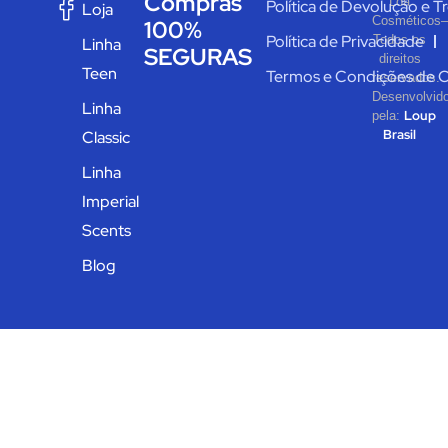
Compras
Loa
Política de Devolução e T
Loja
Cosméticos–
100%
Política de Privacidade
Todos os
Linha
SEGURAS
direitos
Teen
Termos e Condições de 
reservados.
Desenvolvid
Linha
Loup
pela:
Brasil
Classic
Linha
Imperial
Scents
Blog