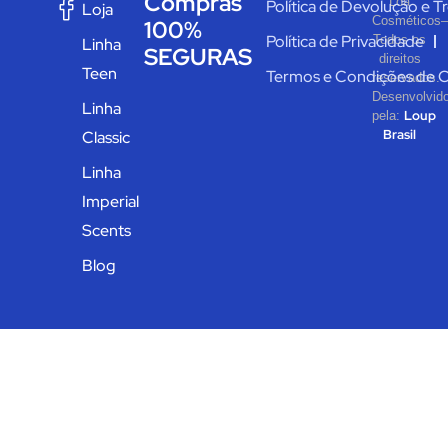
Compras
Loa
Política de Devolução e T
Loja
Cosméticos–
100%
Política de Privacidade
Todos os
Linha
SEGURAS
direitos
Teen
Termos e Condições de 
reservados.
Desenvolvid
Linha
Loup
pela:
Brasil
Classic
Linha
Imperial
Scents
Blog