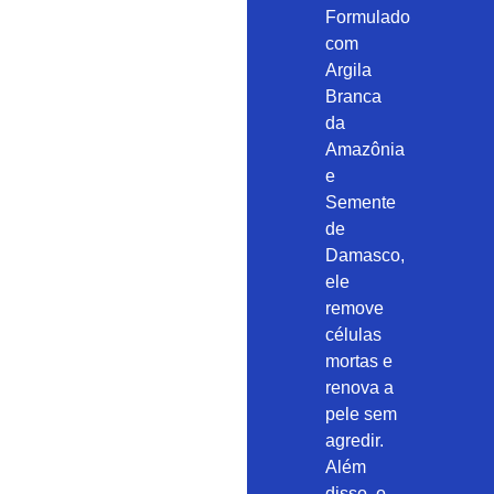
Formulado
com
Argila
Branca
da
Amazônia
e
Semente
de
Damasco,
ele
remove
células
mortas e
renova a
pele sem
agredir.
Além
disso, o