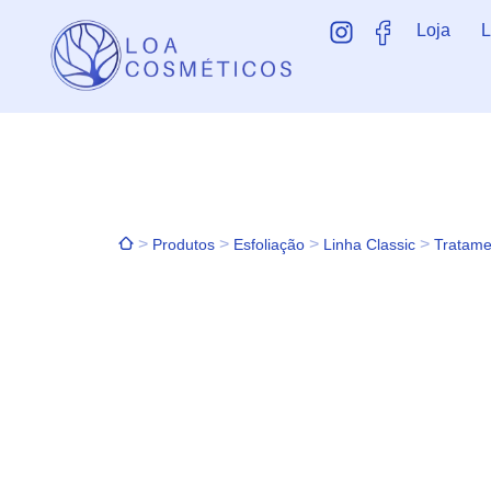
Loja
L
>
>
>
>
Produtos
Esfoliação
Linha Classic
Tratame