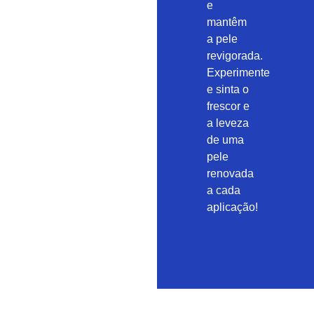
e
mantêm
a pele
revigorada.
Experimente
e sinta o
frescor e
a leveza
de uma
pele
renovada
a cada
aplicação!