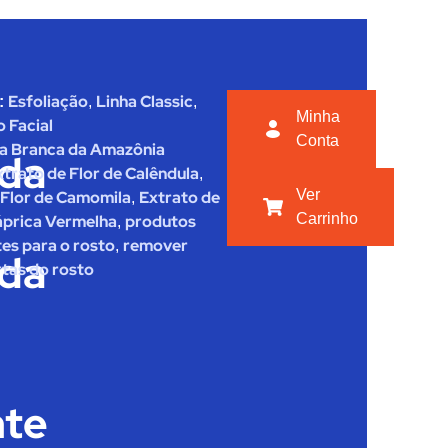
Esfoliação
Linha Classic
:
,
,
Minha
 Facial
Conta
la Branca da Amazônia
da
xtrato de Flor de Calêndula
,
Ver
 Flor de Camomila
Extrato de
,
Carrinho
áprica Vermelha
produtos
,
tes para o rosto
remover
,
ida
rtas do rosto
nte