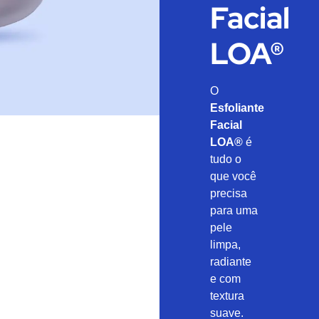
Facial
LOA®
O
Esfoliante
Facial
LOA®
é
tudo o
que você
precisa
para uma
pele
limpa,
radiante
e com
textura
suave.