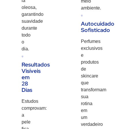
la
meio
oleosa,
ambiente.
garantindo
suavidade
Autocuidado
durante
Sofisticado
todo
Perfumes
o
exclusivos
dia.
e
produtos
Resultados
de
Visíveis
skincare
em
28
que
Dias
transformam
sua
Estudos
rotina
comprovam:
em
a
um
pele
verdadeiro
fica