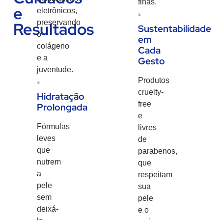
finas.
e
eletrônicos,
preservando
Resultados
Sustentabilidade
o
em
colágeno
Cada
e a
Gesto
juventude.
Produtos
cruelty-
Hidratação
free
Prolongada
e
Fórmulas
livres
leves
de
que
parabenos,
nutrem
que
a
respeitam
pele
sua
sem
pele
deixá-
e o