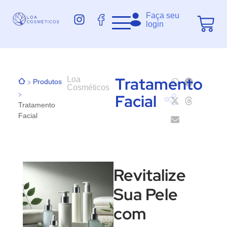
Faça seu
login
Tratamento
Loa
>
Produtos
Cosméticos
>
Facial
Tratamento
Facial
Revitalize
Sua Pele
com