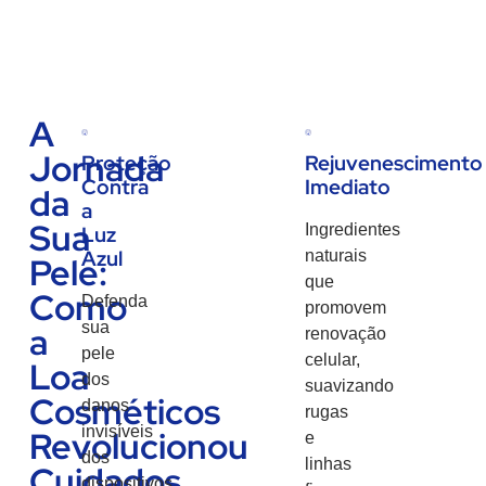
A
Jornada
Proteção
Rejuvenescimento
Contra
Imediato
da
a
Sua
Ingredientes
Luz
Azul
naturais
Pele:
que
Como
Defenda
promovem
sua
a
renovação
pele
celular,
Loa
dos
suavizando
Cosméticos
danos
rugas
invisíveis
Revolucionou
e
dos
linhas
Cuidados
dispositivos