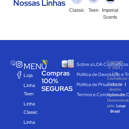
Nossas Linhas
Classic
Teen
Imperial
Scents
Copyright
MENU
Sobre a LOA Cosméticos
© 2024 |
Compras
Loa
Política de Devolução e T
Loja
Cosméticos–
100%
Política de Privacidade
Todos os
Linha
SEGURAS
direitos
Teen
Termos e Condições de 
reservados.
Desenvolvid
Linha
Loup
pela:
Brasil
Classic
Linha