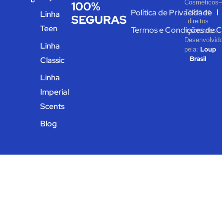
Cosméticos
100%
Política de Privacidade
Todos os
Linha
SEGURAS
direitos
Teen
Termos e Condições de 
reservados.
Desenvolvid
Linha
Loup
pela:
Brasil
Classic
Linha
Imperial
Scents
Blog