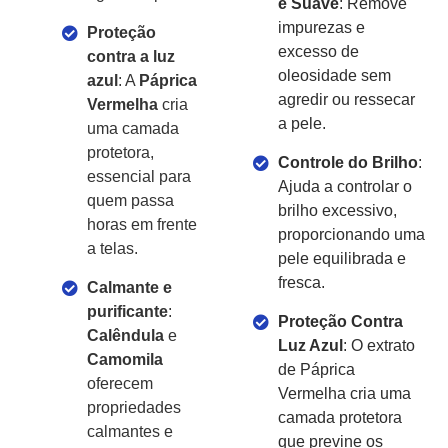
e Suave
: Remove
impurezas e
Proteção
excesso de
contra a luz
oleosidade sem
azul
: A
Páprica
agredir ou ressecar
Vermelha
cria
a pele.
uma camada
protetora,
Controle do Brilho
:
essencial para
Ajuda a controlar o
quem passa
brilho excessivo,
horas em frente
proporcionando uma
a telas.
pele equilibrada e
fresca.
Calmante e
purificante
:
Proteção Contra
Calêndula
e
Luz Azul
: O extrato
Camomila
de Páprica
oferecem
Vermelha cria uma
propriedades
camada protetora
calmantes e
que previne os