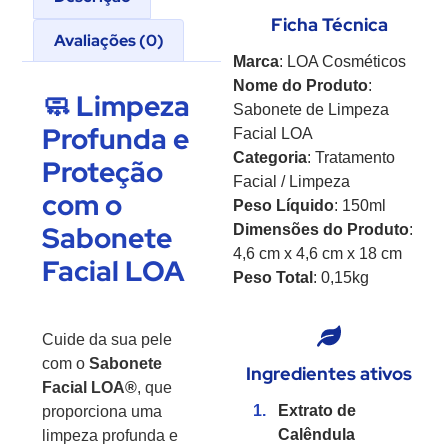
Ficha Técnica
Avaliações (0)
Marca
: LOA Cosméticos
Nome do Produto
:
🧼 Limpeza
Sabonete de Limpeza
Profunda e
Facial LOA
Categoria
: Tratamento
Proteção
Facial / Limpeza
com o
Peso Líquido
: 150ml
Sabonete
Dimensões do Produto
:
4,6 cm x 4,6 cm x 18 cm
Facial LOA
Peso Total
: 0,15kg
Cuide da sua pele
com o
Sabonete
Ingredientes ativos
Facial LOA®
, que
Extrato de
proporciona uma
Calêndula
limpeza profunda e