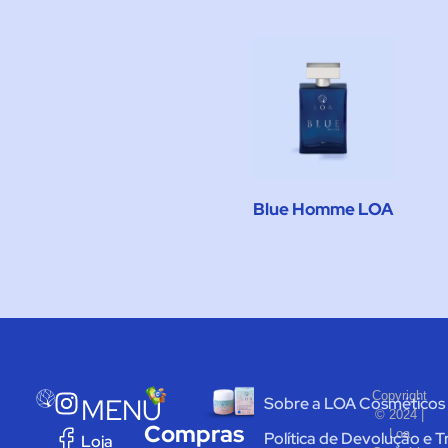
Blue Homme LOA
Copyright
MENU
Sobre a LOA Cosméticos
© 2024 |
Compras
Loa
Política de Devolução e 
Loja