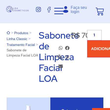
Faça seu
login
Sabonete
R$
70,00
>
>
Produtos
>
Linha Classic
de
>
Tratamento Facial
ADICION
Sabonete de
Limpeza
Limpeza Facial LOA
Facial
LOA