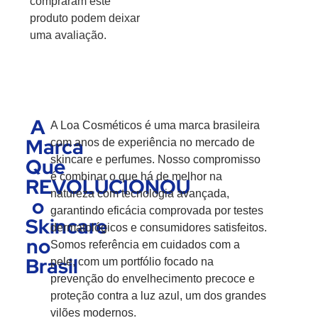
compraram este
produto podem deixar
uma avaliação.
A
A Loa Cosméticos é uma marca brasileira
Marca
com anos de experiência no mercado de
Que
skincare e perfumes. Nosso compromisso
é combinar o que há de melhor na
REVOLUCIONOU
natureza com tecnologia avançada,
o
garantindo eficácia comprovada por testes
Skincare
dermatológicos e consumidores satisfeitos.
no
Somos referência em cuidados com a
Brasil
pele, com um portfólio focado na
prevenção do envelhecimento precoce e
proteção contra a luz azul, um dos grandes
vilões modernos.