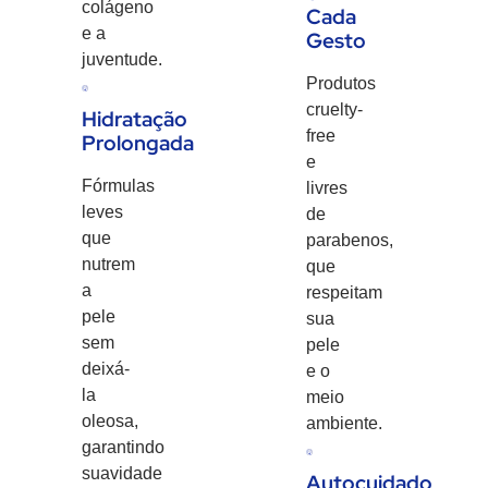
colágeno
Cada
e a
Gesto
juventude.
Produtos
cruelty-
Hidratação
free
Prolongada
e
Fórmulas
livres
leves
de
que
parabenos,
nutrem
que
a
respeitam
pele
sua
sem
pele
deixá-
e o
la
meio
oleosa,
ambiente.
garantindo
suavidade
Autocuidado