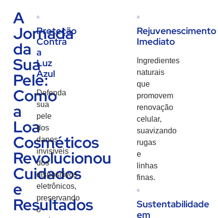
A
Jornada
Proteção
Rejuvenescimento
Contra
Imediato
da
a
Sua
Ingredientes
Luz
Azul
naturais
Pele:
que
Como
Defenda
promovem
sua
a
renovação
pele
celular,
Loa
dos
suavizando
Cosméticos
danos
rugas
invisíveis
Revolucionou
e
dos
linhas
Cuidados
dispositivos
finas.
e
eletrônicos,
preservando
Resultados
Sustentabilidade
o
em