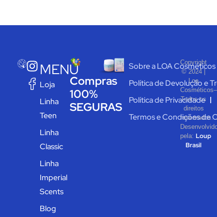
Copyright
MENU
Sobre a LOA Cosméticos
© 2024 |
Compras
Loa
Política de Devolução e T
Loja
Cosméticos–
100%
Política de Privacidade
Todos os
Linha
SEGURAS
direitos
Teen
Termos e Condições de 
reservados.
Desenvolvid
Linha
Loup
pela:
Brasil
Classic
Linha
Imperial
Scents
Blog