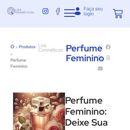
Faça seu
login
Perfume
Loa
>
Produtos
Cosméticos
>
Feminino
Perfume
Feminino
Perfume
Feminino:
Deixe Sua