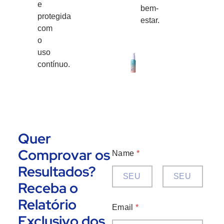
e
bem-
protegida
estar.
com
o
uso
contínuo.
Quer
Comprovar os
Name
*
Resultados?
Receba o
Nome
Sobrenome
Relatório
Email
*
Exclusivo dos