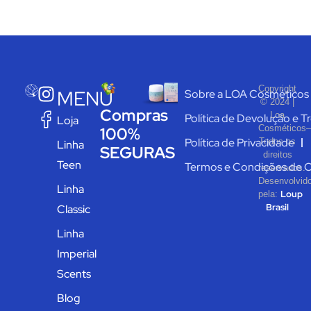
Copyright
MENU
Sobre a LOA Cosméticos
© 2024 |
Compras
Loa
Política de Devolução e T
Loja
Cosméticos–
100%
Política de Privacidade
Todos os
Linha
SEGURAS
direitos
Teen
Termos e Condições de 
reservados.
Desenvolvid
Linha
Loup
pela:
Brasil
Classic
Linha
Imperial
Scents
Blog