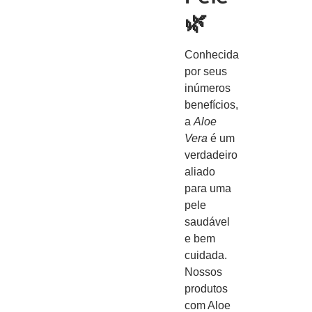
🌿
Conhecida
por seus
inúmeros
benefícios,
a
Aloe
Vera
é um
verdadeiro
aliado
para uma
pele
saudável
e bem
cuidada.
Nossos
produtos
com Aloe