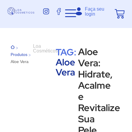
Faça seu
login
Loa
>
Aloe
TAG:
Cosméticos
>
Produtos
Aloe
Vera:
Aloe Vera
Vera
Hidrate,
Acalme
e
Revitalize
Sua
Pele