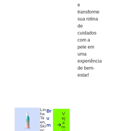
e
transforme
sua rotina
de
cuidados
com a
pele em
uma
experiência
de bem-
estar!
Lin
Br
V
ha
u
Te
ej
en
,
a
m
Ski
m
nc