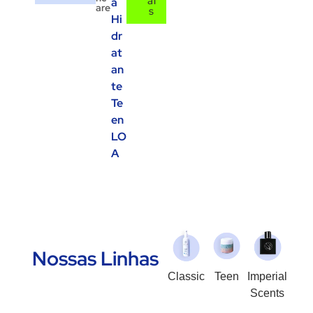
ai
a
are
s
Hi
dr
at
an
te
Te
en
LO
A
Nossas Linhas
Classic
Teen
Imperial
Scents