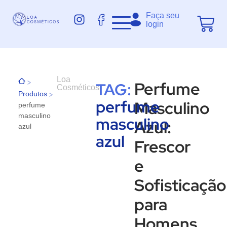
Faça seu
login
Loa
>
Perfume
TAG:
Cosméticos
>
Produtos
perfume
Masculino
perfume
masculino
masculino
Azul:
azul
azul
Frescor
e
Sofisticação
para
Homens