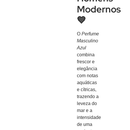
Modernos
💙
O
Perfume
Masculino
Azul
combina
frescor e
elegância
com notas
aquáticas
e cítricas,
trazendo a
leveza do
mar e a
intensidade
de uma