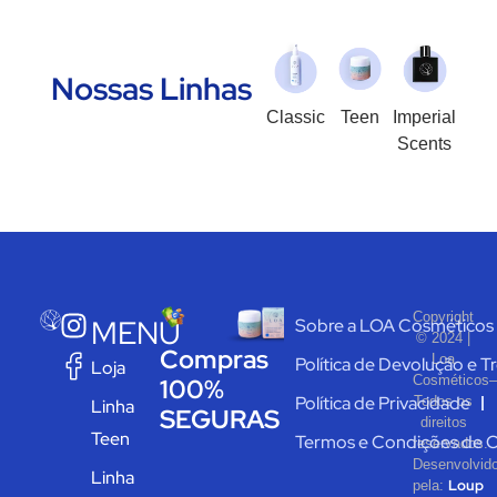
Nossas Linhas
Classic
Teen
Imperial
Scents
Copyright
MENU
Sobre a LOA Cosméticos
© 2024 |
Compras
Loa
Política de Devolução e T
Loja
Cosméticos–
100%
Política de Privacidade
Todos os
Linha
SEGURAS
direitos
Teen
Termos e Condições de 
reservados.
Desenvolvid
Linha
Loup
pela: