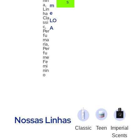
nin
s
a
,
m
Lin
e
ha
Cla
LO
ssi
c
,
A
Per
fu
ma
ria
,
Per
fu
me
Fe
mi
nin
o
Nossas Linhas
Classic
Teen
Imperial
Scents