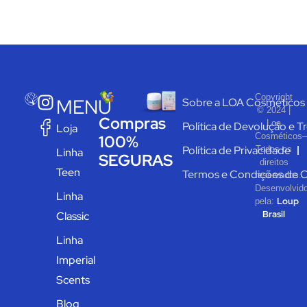
Copyright
MENU
Sobre a LOA Cosméticos
© 2024 |
Compras
Loa
Política de Devolução e T
Loja
Cosméticos–
100%
Política de Privacidade
Todos os
Linha
SEGURAS
direitos
Teen
Termos e Condições de 
reservados.
Desenvolvid
Linha
Loup
pela:
Brasil
Classic
Linha
Imperial
Scents
Blog