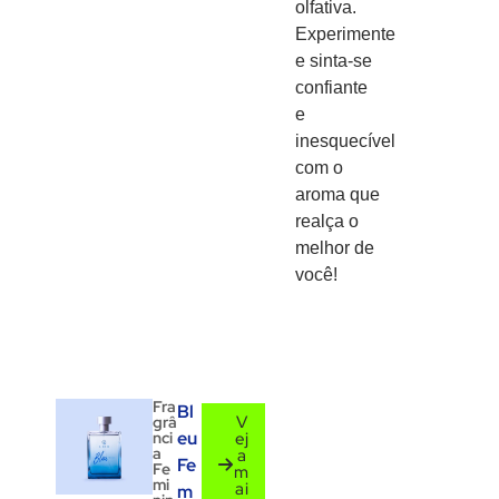
olfativa.
Experimente
e sinta-se
confiante
e
inesquecível
com o
aroma que
realça o
melhor de
você!
Fra
Bl
V
grâ
eu
nci
ej
a
a
Fe
Fe
m
mi
ai
m