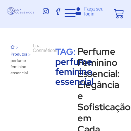
Faça seu
login
Loa
>
Perfume
TAG:
Cosméticos
>
Produtos
perfume
Feminino
perfume
feminino
feminino
Essencial:
essencial
essencial
Elegância
e
Sofisticação
em
Cada