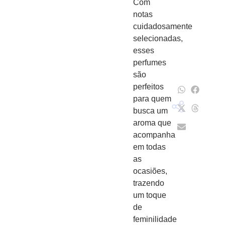
Com
notas
cuidadosamente
selecionadas,
esses
perfumes
são
perfeitos
para quem
busca um
aroma que
acompanha
em todas
as
ocasiões,
trazendo
um toque
de
feminilidade